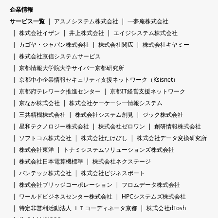
企業情報
サービス一覧
アスノシステム株式会社
一夢庵株式会社
株式会社イザン
井上株式会社
エイジシステム株式会社
カゴヤ・ジャパン株式会社
株式会社関広
株式会社キヤミー
株式会社京信システムサービス
京都情報大学院大学サイバー京都研究所
京都中小企業情報セキュリティ支援ネットワーク（Ksisnet）
京都府テレワーク推進センター
京都IT経営支援ネットワーク
京なか株式会社
株式会社ケーケーシー情報システム
三共精機株式会社
株式会社システム創見
ジック株式会社
星和テクノロジー株式会社
株式会社ゼロワン
創研情報株式会社
ソフトコム株式会社
株式会社たけびし
株式会社データ変換研究所
株式会社東洋
トナミシステムソリューションズ株式会社
株式会社日本電算機標準
株式会社ネクステージ
バンテック株式会社
株式会社ビジネスポート
株式会社ブリッジコーポレーション
フロムデータ株式会社
ワールドビジネスセンター株式会社
HPCシステムズ株式会社
特定非営利活動法人 ＩＴコーディネータ京都
株式会社dTosh