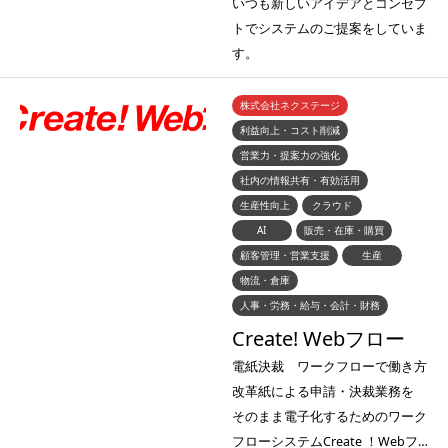
いつも新しいアイデアとコンセプ
トでシステムのご提案をしていま
す。
株式会社ネクステージ
利益向上・コスト削減
営業力・提案力の強化
社内の情報共有・有効活用
生産性向上
クラウド
AI
販売・在庫・購買
顧客管理・営業支援
生産
物流・倉庫
人事・労務・給与・会計・財務
Create! Webフロー
電紙決裁 ワークフローで働き方
改革紙による申請・決裁業務を
そのまま電子化するためのワーク
フローシステムCreate ！Webフ…