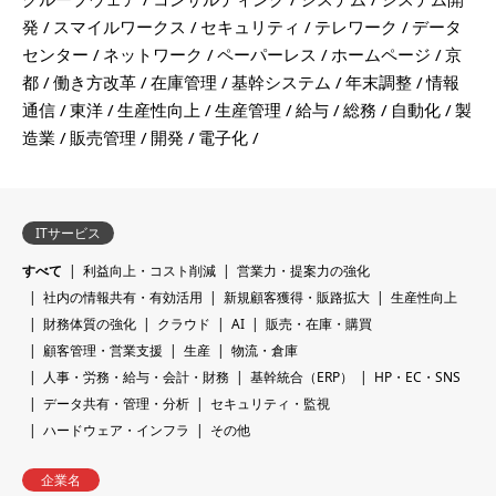
発
スマイルワークス
セキュリティ
テレワーク
データ
センター
ネットワーク
ペーパーレス
ホームページ
京
都
働き方改革
在庫管理
基幹システム
年末調整
情報
通信
東洋
生産性向上
生産管理
給与
総務
自動化
製
造業
販売管理
開発
電子化
ITサービス
すべて
利益向上・コスト削減
営業力・提案力の強化
社内の情報共有・有効活用
新規顧客獲得・販路拡大
生産性向上
財務体質の強化
クラウド
AI
販売・在庫・購買
顧客管理・営業支援
生産
物流・倉庫
人事・労務・給与・会計・財務
基幹統合（ERP）
HP・EC・SNS
データ共有・管理・分析
セキュリティ・監視
ハードウェア・インフラ
その他
企業名