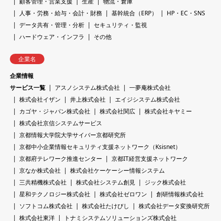
顧客管理・営業支援
生産
物流・倉庫
人事・労務・給与・会計・財務
基幹統合（ERP）
HP・EC・SNS
データ共有・管理・分析
セキュリティ・監視
ハードウェア・インフラ
その他
企業名
企業情報
サービス一覧
アスノシステム株式会社
一夢庵株式会社
株式会社イザン
井上株式会社
エイジシステム株式会社
カゴヤ・ジャパン株式会社
株式会社関広
株式会社キヤミー
株式会社京信システムサービス
京都情報大学院大学サイバー京都研究所
京都中小企業情報セキュリティ支援ネットワーク（Ksisnet）
京都府テレワーク推進センター
京都IT経営支援ネットワーク
京なか株式会社
株式会社ケーケーシー情報システム
三共精機株式会社
株式会社システム創見
ジック株式会社
星和テクノロジー株式会社
株式会社ゼロワン
創研情報株式会社
ソフトコム株式会社
株式会社たけびし
株式会社データ変換研究所
株式会社東洋
トナミシステムソリューションズ株式会社