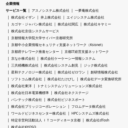
企業情報
サービス一覧
アスノシステム株式会社
一夢庵株式会社
株式会社イザン
井上株式会社
エイジシステム株式会社
カゴヤ・ジャパン株式会社
株式会社関広
株式会社キヤミー
株式会社京信システムサービス
京都情報大学院大学サイバー京都研究所
京都中小企業情報セキュリティ支援ネットワーク（Ksisnet）
京都府テレワーク推進センター
京都IT経営支援ネットワーク
京なか株式会社
株式会社ケーケーシー情報システム
三共精機株式会社
株式会社システム創見
ジック株式会社
星和テクノロジー株式会社
株式会社ゼロワン
創研情報株式会社
ソフトコム株式会社
株式会社たけびし
株式会社データ変換研究所
株式会社東洋
トナミシステムソリューションズ株式会社
株式会社日本電算機標準
株式会社ネクステージ
バンテック株式会社
株式会社ビジネスポート
株式会社ブリッジコーポレーション
フロムデータ株式会社
ワールドビジネスセンター株式会社
HPCシステムズ株式会社
特定非営利活動法人 ＩＴコーディネータ京都
株式会社dTosh
株式会社KYOSO