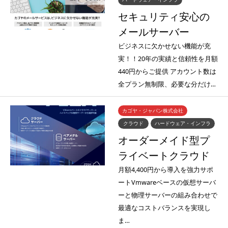
セキュリティ安心の
メールサーバー
ビジネスに欠かせない機能が充
実！！20年の実績と信頼性を月額
440円からご提供 アカウント数は
全プラン無制限、必要な分だけ…
カゴヤ・ジャパン株式会社
クラウド
ハードウェア・インフラ
オーダーメイド型プ
ライベートクラウド
月額4,400円から導入を強力サポ
ートVmwareベースの仮想サーバ
ーと物理サーバーの組み合わせで
最適なコストバランスを実現し
ま…