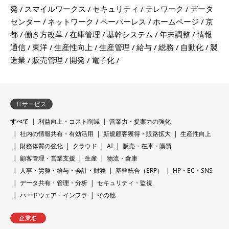
発
スマイルワークス
セキュリティ
テレワーク
データ
センター
ネットワーク
ペーパーレス
ホームページ
京
都
働き方改革
在庫管理
基幹システム
年末調整
情報
通信
東洋
生産性向上
生産管理
給与
総務
自動化
製
造業
販売管理
開発
電子化
ITサービス
すべて
利益向上・コスト削減
営業力・提案力の強化
社内の情報共有・有効活用
新規顧客獲得・販路拡大
生産性向上
財務体質の強化
クラウド
AI
販売・在庫・購買
顧客管理・営業支援
生産
物流・倉庫
人事・労務・給与・会計・財務
基幹統合（ERP）
HP・EC・SNS
データ共有・管理・分析
セキュリティ・監視
ハードウェア・インフラ
その他
企業名