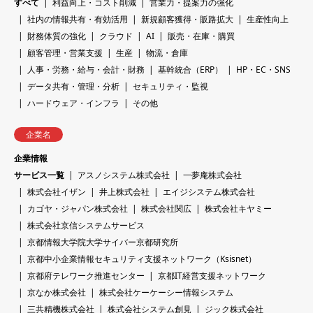
すべて
利益向上・コスト削減
営業力・提案力の強化
社内の情報共有・有効活用
新規顧客獲得・販路拡大
生産性向上
財務体質の強化
クラウド
AI
販売・在庫・購買
顧客管理・営業支援
生産
物流・倉庫
人事・労務・給与・会計・財務
基幹統合（ERP）
HP・EC・SNS
データ共有・管理・分析
セキュリティ・監視
ハードウェア・インフラ
その他
企業名
企業情報
サービス一覧
アスノシステム株式会社
一夢庵株式会社
株式会社イザン
井上株式会社
エイジシステム株式会社
カゴヤ・ジャパン株式会社
株式会社関広
株式会社キヤミー
株式会社京信システムサービス
京都情報大学院大学サイバー京都研究所
京都中小企業情報セキュリティ支援ネットワーク（Ksisnet）
京都府テレワーク推進センター
京都IT経営支援ネットワーク
京なか株式会社
株式会社ケーケーシー情報システム
三共精機株式会社
株式会社システム創見
ジック株式会社