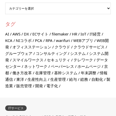
タグ
AI
AWS
DX
ECサイト
filemaker
HR
IoT
IT経営
KCA
NIコラボ
PCA
RPA
warifuri
WEBアプリ
WEB開
発
オフィスステーション
クラウド
クラウドサービス
グループウェア
コンサルティング
システム
システム開
発
スマイルワークス
セキュリティ
テレワーク
データ
センター
ネットワーク
ペーパーレス
ホームページ
京
都
働き方改革
在庫管理
基幹システム
年末調整
情報
通信
東洋
生産性向上
生産管理
給与
総務
自動化
製
造業
販売管理
開発
電子化
ITサービス