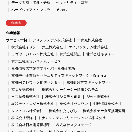
データ共有・管理・分析
セキュリティ・監視
ハードウェア・インフラ
その他
企業名
企業情報
サービス一覧
アスノシステム株式会社
一夢庵株式会社
株式会社イザン
井上株式会社
エイジシステム株式会社
カゴヤ・ジャパン株式会社
株式会社関広
株式会社キヤミー
株式会社京信システムサービス
京都情報大学院大学サイバー京都研究所
京都中小企業情報セキュリティ支援ネットワーク（Ksisnet）
京都府テレワーク推進センター
京都IT経営支援ネットワーク
京なか株式会社
株式会社ケーケーシー情報システム
三共精機株式会社
株式会社システム創見
ジック株式会社
星和テクノロジー株式会社
株式会社ゼロワン
創研情報株式会社
ソフトコム株式会社
株式会社たけびし
株式会社データ変換研究所
株式会社東洋
トナミシステムソリューションズ株式会社
株式会社日本電算機標準
株式会社ネクステージ
バンテック株式会社
株式会社ビジネスポート