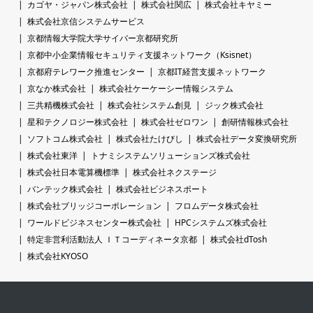
カゴヤ・ジャパン株式会社
株式会社関広
株式会社キヤミー
株式会社京信システムサービス
京都情報大学院大学サイバー京都研究所
京都中小企業情報セキュリティ支援ネットワーク（Ksisnet）
京都府テレワーク推進センター
京都IT経営支援ネットワーク
京なか株式会社
株式会社ケーケーシー情報システム
三共精機株式会社
株式会社システム創見
ジック株式会社
星和テクノロジー株式会社
株式会社ゼロワン
創研情報株式会社
ソフトコム株式会社
株式会社たけびし
株式会社データ変換研究所
株式会社東洋
トナミシステムソリューションズ株式会社
株式会社日本電算機標準
株式会社ネクステージ
バンテック株式会社
株式会社ビジネスポート
株式会社ブリッジコーポレーション
フロムデータ株式会社
ワールドビジネスセンター株式会社
HPCシステムズ株式会社
特定非営利活動法人 ＩＴコーディネータ京都
株式会社dTosh
株式会社KYOSO