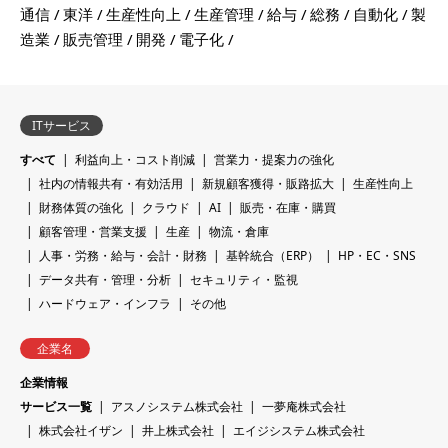
通信
東洋
生産性向上
生産管理
給与
総務
自動化
製
造業
販売管理
開発
電子化
ITサービス
すべて
利益向上・コスト削減
営業力・提案力の強化
社内の情報共有・有効活用
新規顧客獲得・販路拡大
生産性向上
財務体質の強化
クラウド
AI
販売・在庫・購買
顧客管理・営業支援
生産
物流・倉庫
人事・労務・給与・会計・財務
基幹統合（ERP）
HP・EC・SNS
データ共有・管理・分析
セキュリティ・監視
ハードウェア・インフラ
その他
企業名
企業情報
サービス一覧
アスノシステム株式会社
一夢庵株式会社
株式会社イザン
井上株式会社
エイジシステム株式会社