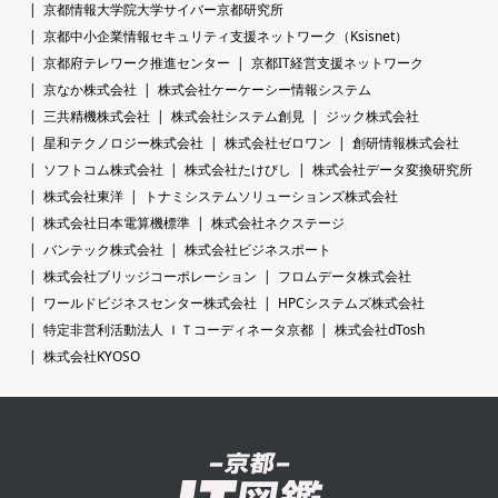
京都情報大学院大学サイバー京都研究所
京都中小企業情報セキュリティ支援ネットワーク（Ksisnet）
京都府テレワーク推進センター
京都IT経営支援ネットワーク
京なか株式会社
株式会社ケーケーシー情報システム
三共精機株式会社
株式会社システム創見
ジック株式会社
星和テクノロジー株式会社
株式会社ゼロワン
創研情報株式会社
ソフトコム株式会社
株式会社たけびし
株式会社データ変換研究所
株式会社東洋
トナミシステムソリューションズ株式会社
株式会社日本電算機標準
株式会社ネクステージ
バンテック株式会社
株式会社ビジネスポート
株式会社ブリッジコーポレーション
フロムデータ株式会社
ワールドビジネスセンター株式会社
HPCシステムズ株式会社
特定非営利活動法人 ＩＴコーディネータ京都
株式会社dTosh
株式会社KYOSO