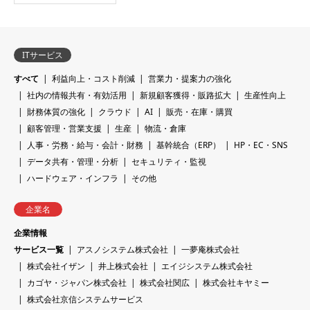
ITサービス
すべて
利益向上・コスト削減
営業力・提案力の強化
社内の情報共有・有効活用
新規顧客獲得・販路拡大
生産性向上
財務体質の強化
クラウド
AI
販売・在庫・購買
顧客管理・営業支援
生産
物流・倉庫
人事・労務・給与・会計・財務
基幹統合（ERP）
HP・EC・SNS
データ共有・管理・分析
セキュリティ・監視
ハードウェア・インフラ
その他
企業名
企業情報
サービス一覧
アスノシステム株式会社
一夢庵株式会社
株式会社イザン
井上株式会社
エイジシステム株式会社
カゴヤ・ジャパン株式会社
株式会社関広
株式会社キヤミー
株式会社京信システムサービス