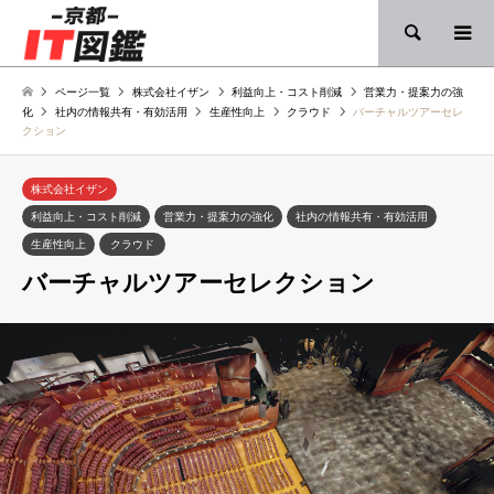
検索
ページ一覧
株式会社イザン
利益向上・コスト削減
営業力・提案力の強
化
社内の情報共有・有効活用
生産性向上
クラウド
バーチャルツアーセレ
クション
株式会社イザン
利益向上・コスト削減
営業力・提案力の強化
社内の情報共有・有効活用
生産性向上
クラウド
バーチャルツアーセレクション