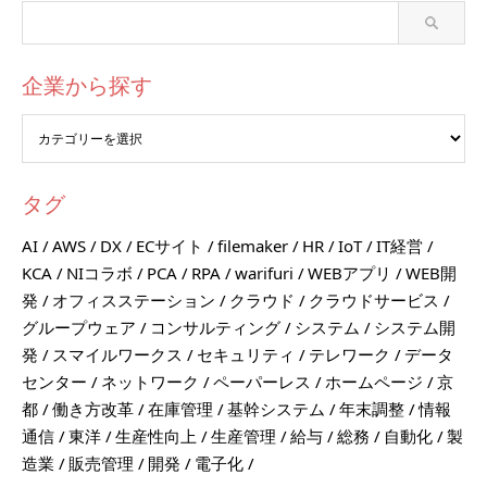
企業から探す
タグ
AI
AWS
DX
ECサイト
filemaker
HR
IoT
IT経営
KCA
NIコラボ
PCA
RPA
warifuri
WEBアプリ
WEB開
発
オフィスステーション
クラウド
クラウドサービス
グループウェア
コンサルティング
システム
システム開
発
スマイルワークス
セキュリティ
テレワーク
データ
センター
ネットワーク
ペーパーレス
ホームページ
京
都
働き方改革
在庫管理
基幹システム
年末調整
情報
通信
東洋
生産性向上
生産管理
給与
総務
自動化
製
造業
販売管理
開発
電子化