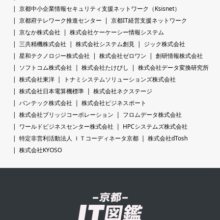
京都中小企業情報セキュリティ支援ネットワーク（Ksisnet）
京都府テレワーク推進センター
京都IT経営支援ネットワーク
京なか株式会社
株式会社ケーケーシー情報システム
三共精機株式会社
株式会社システム創見
ジック株式会社
星和テクノロジー株式会社
株式会社ゼロワン
創研情報株式会社
ソフトコム株式会社
株式会社たけびし
株式会社データ変換研究所
株式会社東洋
トナミシステムソリューションズ株式会社
株式会社日本電算機標準
株式会社ネクステージ
バンテック株式会社
株式会社ビジネスポート
株式会社ブリッジコーポレーション
フロムデータ株式会社
ワールドビジネスセンター株式会社
HPCシステムズ株式会社
特定非営利活動法人 ＩＴコーディネータ京都
株式会社dTosh
株式会社KYOSO