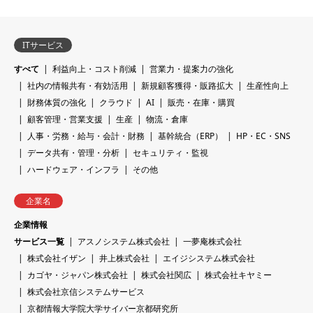
ITサービス
すべて
利益向上・コスト削減
営業力・提案力の強化
社内の情報共有・有効活用
新規顧客獲得・販路拡大
生産性向上
財務体質の強化
クラウド
AI
販売・在庫・購買
顧客管理・営業支援
生産
物流・倉庫
人事・労務・給与・会計・財務
基幹統合（ERP）
HP・EC・SNS
データ共有・管理・分析
セキュリティ・監視
ハードウェア・インフラ
その他
企業名
企業情報
サービス一覧
アスノシステム株式会社
一夢庵株式会社
株式会社イザン
井上株式会社
エイジシステム株式会社
カゴヤ・ジャパン株式会社
株式会社関広
株式会社キヤミー
株式会社京信システムサービス
京都情報大学院大学サイバー京都研究所