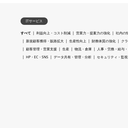
ITサービス
すべて
利益向上・コスト削減
営業力・提案力の強化
社内の
新規顧客獲得・販路拡大
生産性向上
財務体質の強化
クラ
顧客管理・営業支援
生産
物流・倉庫
人事・労務・給与・
HP・EC・SNS
データ共有・管理・分析
セキュリティ・監視