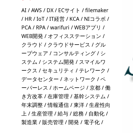
AI
AWS
DX
ECサイト
filemaker
HR
IoT
IT経営
KCA
NIコラボ
PCA
RPA
warifuri
WEBアプリ
WEB開発
オフィスステーション
クラウド
クラウドサービス
グル
ープウェア
コンサルティング
シ
ステム
システム開発
スマイルワ
ークス
セキュリティ
テレワーク
データセンター
ネットワーク
ペ
ーパーレス
ホームページ
京都
働
き方改革
在庫管理
基幹システム
年末調整
情報通信
東洋
生産性向
上
生産管理
給与
総務
自動化
製造業
販売管理
開発
電子化