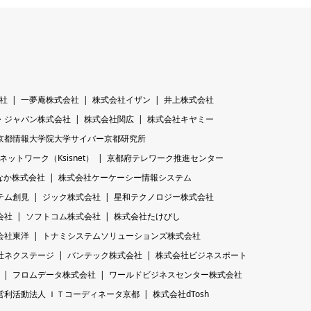
社
一夢庵株式会社
株式会社イザン
井上株式会社
・ジャパン株式会社
株式会社関広
株式会社キヤミー
京都情報大学院大学サイバー京都研究所
トワーク（Ksisnet）
京都府テレワーク推進センター
なか株式会社
株式会社ケーケーシー情報システム
テム創見
ジック株式会社
星和テクノロジー株式会社
会社
ソフトコム株式会社
株式会社たけびし
会社東洋
トナミシステムソリューションズ株式会社
社ネクステージ
バンテック株式会社
株式会社ビジネスポート
フロムデータ株式会社
ワールドビジネスセンター株式会社
営利活動法人 ＩＴコーディネータ京都
株式会社dTosh