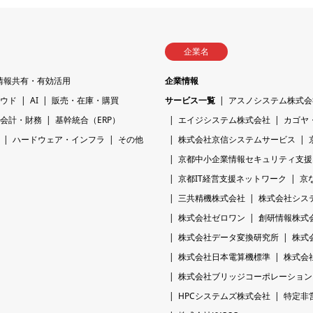
企業名
情報共有・有効活用
企業情報
ウド
AI
販売・在庫・購買
サービス一覧
アスノシステム株式会
会計・財務
基幹統合（ERP）
エイジシステム株式会社
カゴヤ
ハードウェア・インフラ
その他
株式会社京信システムサービス
京都中小企業情報セキュリティ支援ネッ
京都IT経営支援ネットワーク
京
三共精機株式会社
株式会社シス
株式会社ゼロワン
創研情報株式
株式会社データ変換研究所
株式
株式会社日本電算機標準
株式会
株式会社ブリッジコーポレーション
HPCシステムズ株式会社
特定非