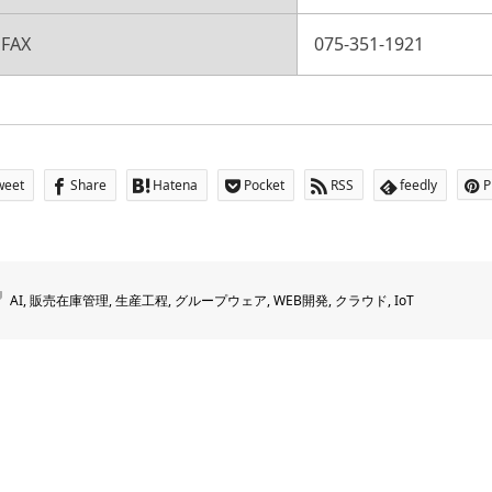
FAX
075-351-1921
weet
Share
Hatena
Pocket
RSS
feedly
P
AI
,
販売在庫管理
,
生産工程
,
グループウェア
,
WEB開発
,
クラウド
,
IoT