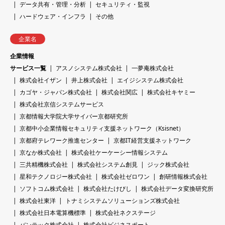
データ共有・管理・分析
セキュリティ・監視
ハードウェア・インフラ
その他
企業名
企業情報
サービス一覧
アスノシステム株式会社
一夢庵株式会社
株式会社イザン
井上株式会社
エイジシステム株式会社
カゴヤ・ジャパン株式会社
株式会社関広
株式会社キヤミー
株式会社京信システムサービス
京都情報大学院大学サイバー京都研究所
京都中小企業情報セキュリティ支援ネットワーク（Ksisnet）
京都府テレワーク推進センター
京都IT経営支援ネットワーク
京なか株式会社
株式会社ケーケーシー情報システム
三共精機株式会社
株式会社システム創見
ジック株式会社
星和テクノロジー株式会社
株式会社ゼロワン
創研情報株式会社
ソフトコム株式会社
株式会社たけびし
株式会社データ変換研究所
株式会社東洋
トナミシステムソリューションズ株式会社
株式会社日本電算機標準
株式会社ネクステージ
バンテック株式会社
株式会社ビジネスポート