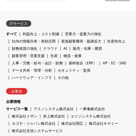
ITサービス
すべて
利益向上・コスト削減
営業力・提案力の強化
社内の情報共有・有効活用
新規顧客獲得・販路拡大
生産性向上
財務体質の強化
クラウド
AI
販売・在庫・購買
顧客管理・営業支援
生産
物流・倉庫
人事・労務・給与・会計・財務
基幹統合（ERP）
HP・EC・SNS
データ共有・管理・分析
セキュリティ・監視
ハードウェア・インフラ
その他
企業名
企業情報
サービス一覧
アスノシステム株式会社
一夢庵株式会社
株式会社イザン
井上株式会社
エイジシステム株式会社
カゴヤ・ジャパン株式会社
株式会社関広
株式会社キヤミー
株式会社京信システムサービス