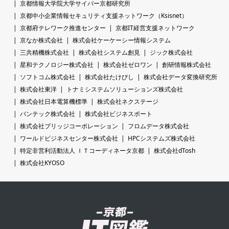
京都情報大学院大学サイバー京都研究所
京都中小企業情報セキュリティ支援ネットワーク（Ksisnet）
京都府テレワーク推進センター
京都IT経営支援ネットワーク
京なか株式会社
株式会社ケーケーシー情報システム
三共精機株式会社
株式会社システム創見
ジック株式会社
星和テクノロジー株式会社
株式会社ゼロワン
創研情報株式会社
ソフトコム株式会社
株式会社たけびし
株式会社データ変換研究所
株式会社東洋
トナミシステムソリューションズ株式会社
株式会社日本電算機標準
株式会社ネクステージ
バンテック株式会社
株式会社ビジネスポート
株式会社ブリッジコーポレーション
フロムデータ株式会社
ワールドビジネスセンター株式会社
HPCシステムズ株式会社
特定非営利活動法人 ＩＴコーディネータ京都
株式会社dTosh
株式会社KYOSO