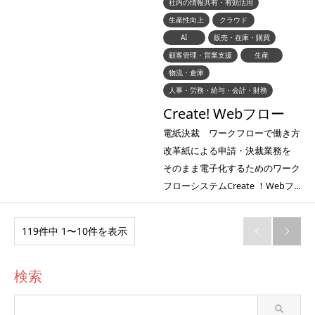
社内の情報共有・有効活用
生産性向上
クラウド
AI
販売・在庫・購買
顧客管理・営業支援
生産
物流・倉庫
人事・労務・給与・会計・財務
Create! Webフロー
電紙決裁 ワークフローで働き方
改革紙による申請・決裁業務を
そのまま電子化するためのワーク
フローシステムCreate ！Webフ…
119件中 1〜10件を表示


検索