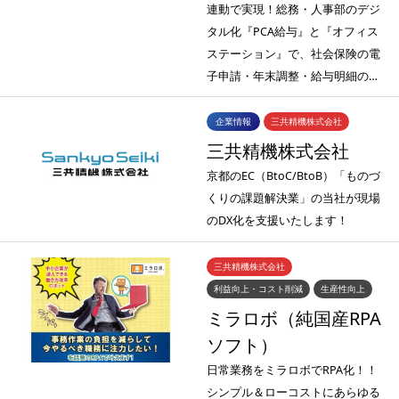
連動で実現！総務・人事部のデジ
タル化『PCA給与』と『オフィス
ステーション』で、社会保険の電
子申請・年末調整・給与明細の…
企業情報
三共精機株式会社
三共精機株式会社
京都のEC（BtoC/BtoB）「ものづ
くりの課題解決業」の当社が現場
のDX化を支援いたします！
三共精機株式会社
利益向上・コスト削減
生産性向上
ミラロボ（純国産RPA
ソフト）
日常業務をミラロボでRPA化！！
シンプル＆ローコストにあらゆる