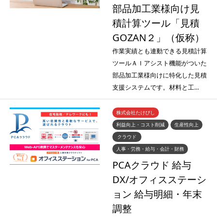
部品加工業様向け見
積計算ツール「見積
GOZAN２」（仮称）
作業実績とも連動できる見積計算
ツールＡＩアシスト機能がついた
部品加工業様向けに特化した見積
支援システムです。材料と工…
株式会社たけびし
利益向上・コスト削減
生産性向上
クラウド
人事・労務・給与・会計・財務
PCAクラウド 給与
DX/オフィスステーシ
ョン 給与明細・年末
調整