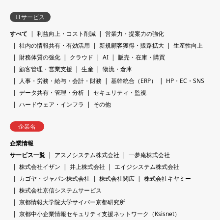
ITサービス
すべて
利益向上・コスト削減
営業力・提案力の強化
社内の情報共有・有効活用
新規顧客獲得・販路拡大
生産性向上
財務体質の強化
クラウド
AI
販売・在庫・購買
顧客管理・営業支援
生産
物流・倉庫
人事・労務・給与・会計・財務
基幹統合（ERP）
HP・EC・SNS
データ共有・管理・分析
セキュリティ・監視
ハードウェア・インフラ
その他
企業名
企業情報
サービス一覧
アスノシステム株式会社
一夢庵株式会社
株式会社イザン
井上株式会社
エイジシステム株式会社
カゴヤ・ジャパン株式会社
株式会社関広
株式会社キヤミー
株式会社京信システムサービス
京都情報大学院大学サイバー京都研究所
京都中小企業情報セキュリティ支援ネットワーク（Ksisnet）