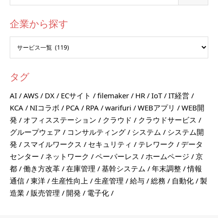
企業から探す
タグ
AI
AWS
DX
ECサイト
filemaker
HR
IoT
IT経営
KCA
NIコラボ
PCA
RPA
warifuri
WEBアプリ
WEB開
発
オフィスステーション
クラウド
クラウドサービス
グループウェア
コンサルティング
システム
システム開
発
スマイルワークス
セキュリティ
テレワーク
データ
センター
ネットワーク
ペーパーレス
ホームページ
京
都
働き方改革
在庫管理
基幹システム
年末調整
情報
通信
東洋
生産性向上
生産管理
給与
総務
自動化
製
造業
販売管理
開発
電子化