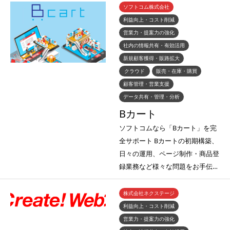
ソフトコム株式会社
利益向上・コスト削減
営業力・提案力の強化
社内の情報共有・有効活用
新規顧客獲得・販路拡大
クラウド
販売・在庫・購買
顧客管理・営業支援
データ共有・管理・分析
Bカート
ソフトコムなら「Bカート」を完
全サポート Bカートの初期構築、
日々の運用、ページ制作・商品登
録業務など様々な問題をお手伝…
株式会社ネクステージ
利益向上・コスト削減
営業力・提案力の強化