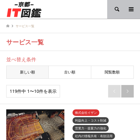
検索
サービス一覧
サービス一覧
並べ替え条件
新しい順
古い順
閲覧数順
119件中 1〜10件を表示


株式会社イザン
利益向上・コスト削減
営業力・提案力の強化
社内の情報共有・有効活用