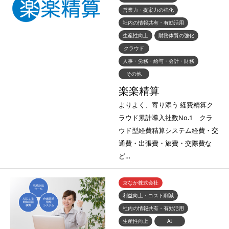
営業力・提案力の強化
社内の情報共有・有効活用
生産性向上
財務体質の強化
クラウド
人事・労務・給与・会計・財務
その他
楽楽精算
よりよく、寄り添う 経費精算ク
ラウド累計導入社数No.1 クラ
ウド型経費精算システム経費・交
通費・出張費・旅費・交際費な
ど…
京なか株式会社
利益向上・コスト削減
社内の情報共有・有効活用
生産性向上
AI